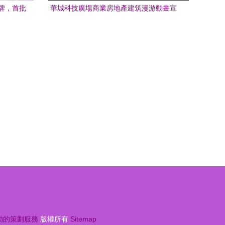
牌，首批
華城科技廣場商業房地產建筑漫游動畫宣
技商務活
傳片 至成品牌策劃揚州公司引領科技商務
新體驗
動的策劃服務
版權所有
Sitemap