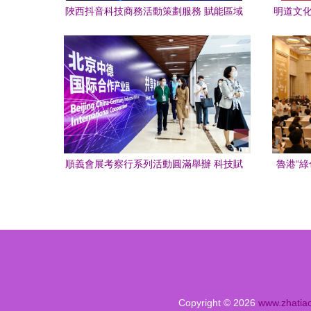
陜西抖音科技商務活動策劃服務 賦能區域
明道文化
創新，鏈接商業未來
共繪
順義會展考察行系列活動圓滿舉辦 科技賦
魯港“
能商務，區商務局與天竺鎮共譜發展新篇
濟南啟幕
章
Copyright © 2026
www.zhatia