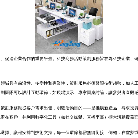
新、促進企業合作的重要平臺。科技商務活動策劃服務旨在為科技企業、
技領域具有前沿性、多變性和專業性，策劃服務必須緊跟技術趨勢，如人
策劃團隊可以設計互動環節，如現場演示、專家圓桌討論，讓參與者直觀
。策劃服務應從客戶需求出發，明確活動目的——是推廣新產品、尋求投
或潛在客戶，并利用數字化工具（如社交媒體、直播平臺）擴大活動覆蓋
地選擇、議程安排到技術支持，每一個環節都需無縫銜接。例如，在虛擬