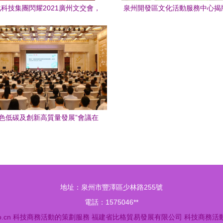
科技集團閃耀2021廣州文交會，
泉州開發區文化活動服務中心揭
大灣區文化產業合作與創新藍圖
工業研學線路同步發布，賦能科
動策劃新生態
綠色低碳及創新高質量發展”會議在
 科技商務活動策劃服務的卓越實
踐
地址：泉州市豐澤區少林路255號
電話：1575046**
o.cn
科技商務活動的策劃服務
福建省比格貿易發展有限公司
科技商務活