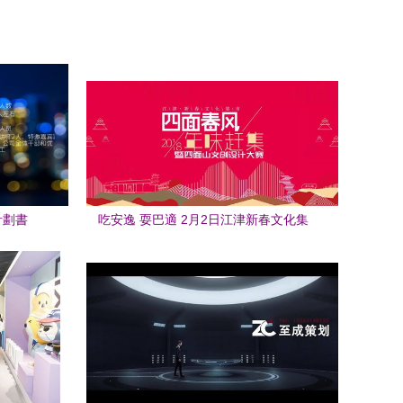
計劃書
吃安逸 耍巴適 2月2日江津新春文化集
市，科技賦能商務新體驗